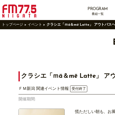
PROGRAM
番組一覧
トップページ
イベント
クラシエ「ｍä＆më Latte」 アウト
クラシエ「ｍä＆më Latte
ＦＭ新潟 関連イベント情報
受付終了
開催期間:
慌ただしい朝も、お