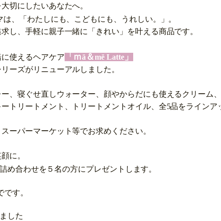
を大切にしたいあなたへ。
マは、「わたしにも、こどもにも、うれしい。」。
追求し、手軽に親子一緒に「きれい」を叶える商品です。
「ｍ
＆
」
緒に使えるヘアケア
ä
më Latte
シリーズがリニューアルしました。
レー、寝ぐせ
直しウォーター、顔やからだにも使えるクリーム
キートリートメント、トリートメントオイル、
全5品をラインア
、スーパーマーケット等でお求めください。
笑顔に。
詰め合わせを５名の方にプレゼントします。
でです。
ました