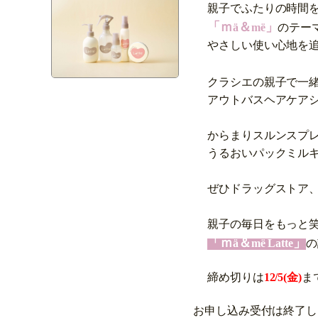
親子でふたりの時間
「ｍ
＆
」
ä
më
のテー
やさしい使い心地を
クラシエの親子で一
アウトバスヘアケア
からまりスルンスプ
うるおいパックミル
ぜひドラッグストア
親子の毎日をもっと
「ｍ
＆
」
ä
më Latte
の
締め切りは
12/5(
金
)
ま
お申し込み受付は終了し