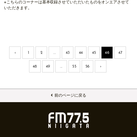
※こちらのコーナーは基本収録させていただいたものをオンエアさせて
いただきます。
‹
1
2
...
43
44
45
46
47
48
49
...
55
56
›
前のページに戻る