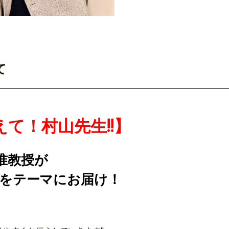
て
おしえて！村山先生!!】
准教授が
」をテーマにお届け！
、