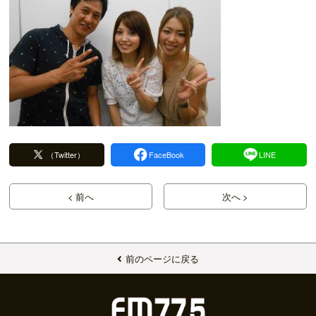
（Twitter）
FaceBook
LINE
< 前へ
次へ >
前のページに戻る