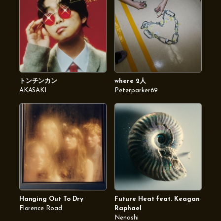
トンチンカン
where 2人
AKASAKI
Peterparker69
Hanging Out To Dry
Future Heat feat. Keagan
Florence Road
Raphael
Nenashi