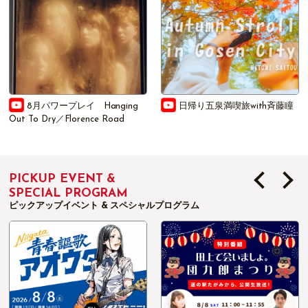
日帰り五泉満喫旅with斉藤瞳
田中角栄元総理を描いた『角
栄に花束を』の作者 大和田秀樹が
語る！
PICKUP EVENT &
SPECIAL PROGRAM
ピックアップイベント & スペシャルプログラム