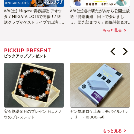
ウ
8/8(土)道の駅たがみから公開生放
8/22(土)弥彦村えだまめまつり カ
送「特別番組 田上で会いまし
ラオケ大会 supported by FM-
し
ょ。団九郎まつり」西條詩菜＆オ
NIIGATA
ダニハジメがお相手です！
もっと見る
PICKUP PRESENT
ピックアッププレゼント
ントはメノ
ヤン気まロケ土産：モバイルバッ
【松本莉緒のSlow Life
テリー・10000mAh
NIIGATA】皆さんか
ジを募集しています。 
莉緒の直筆サイン入り
もっと見る