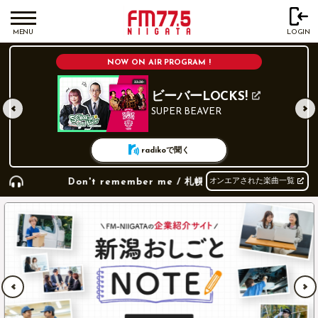
MENU
LOGIN
NOW ON AIR PROGRAM !
ビーバーLOCKS!
SUPER BEAVER
radikoで聞く
Don't remember me / 札幌某所
オンエアされた楽曲一覧