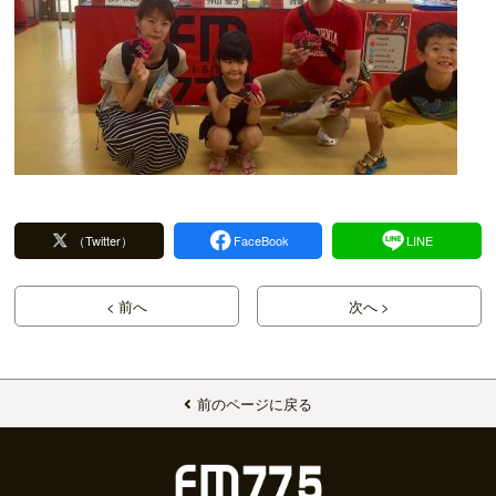
（Twitter）
FaceBook
LINE
< 前へ
次へ >
前のページに戻る