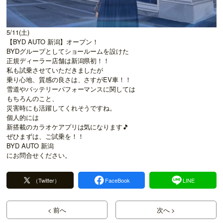
5/11(土)
【BYD AUTO 新潟】オープン！
BYDグループとしてショールームを設けた
正規ディーラー店舗は新潟県初！！
私も試乗させていただきましたが
乗り心地、質感の良さは、さすがEV車！！
雪道やバッテリーパフォーマンスに関しては
もちろんのこと、
災害時にも活躍してくれそうですね。
個人的には
新搭載のカラオケアプリは気になります🎵
ぜひまずは、ご試乗を！！
BYD AUTO 新潟
にお問合せください。
（Twitter）
FaceBook
LINE
< 前へ
次へ >