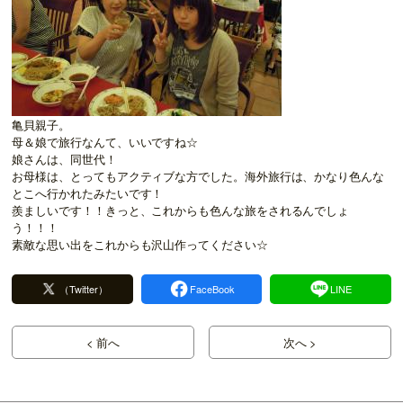
亀貝親子。
母＆娘で旅行なんて、いいですね☆
娘さんは、同世代！
お母様は、とってもアクティブな方でした。海外旅行は、かなり色んな
とこへ行かれたみたいです！
羨ましいです！！きっと、これからも色んな旅をされるんでしょ
う！！！
素敵な思い出をこれからも沢山作ってください☆
（Twitter）
FaceBook
LINE
< 前へ
次へ >