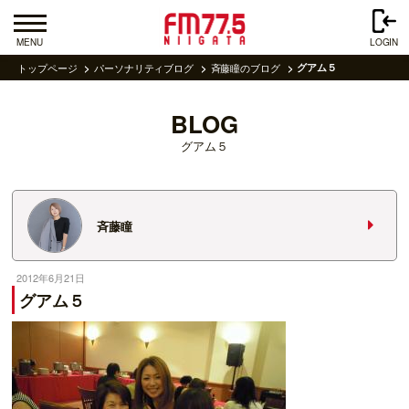
MENU
LOGIN
トップページ
パーソナリティブログ
斉藤瞳のブログ
グアム５
BLOG
グアム５
斉藤瞳
2012年6月21日
グアム５