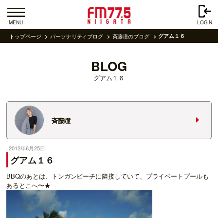
MENU
LOGIN
トップページ
パーソナリティブログ
斉藤瞳のブログ
グアム１６
BLOG
グアム１６
斉藤瞳
2012年6月25日
グアム１６
BBQのあとは、トンガンビーチに隣接していて、プライベートプールも
あるとこへ〜★