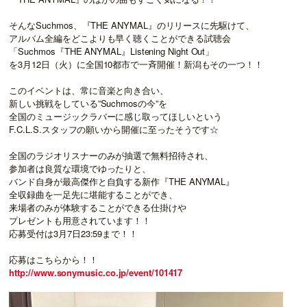
そんなSuchmos、『
THE ANYMAL
』のリリースに先駆けて、
アルバム全編をどこよりも早く聴くことができる試聴会
「
Suchmos
『
THE ANYMAL
』
Listening Night Out
」
を
3
月
12
日（火）に全国
10
都市で一斉開催！新潟もその一つ！！
このイベントは、常に音楽と向き合い、
新しい挑戦をしている”
Suchmos
の今”を
全国のミュージックラバーに感じ取ってほしいという
F.C.L.S.
スタッフの願いから開催に至ったそうです☆
全国のラジオリスナーのみが抽選で無料招待され、
参加者は良質な環境でゆったりと、
バンド自身が最高傑作と自負する新作『
THE ANYMAL
』
全収録曲を一足先に堪能することができ、
来場者のみが体験することができる仕掛けや
プレゼントも用意されています！！
応募受付は
3
月
7
日
23:59
まで！！
応募はこちらから！！
http://www.sonymusic.co.jp/event/101417