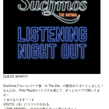
GUESS WHAT!!!!
Suchmosアルバムリード曲「
In The Zoo
」の配信がスタートしました！
なんだか、Pink Floydのバイブズを感じて、ずっとループで聞いてま
す！
くせになります！！♪
3
月
27
日（水）にリリースされる、
『
THE ANYMAL
』のほかの曲もすごく気になる！！