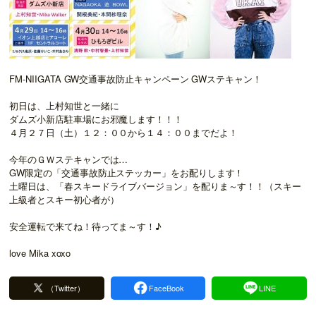
FM-NIIGATA GW交通事故防止キャンペーン GWステキャン！
初日は、上村知世と一緒に
ダムズ小新店駐車場にお邪魔します！！！
４月２７日（土）１２：００から１４：００までだよ！
今年のＧＷステキャンでは…
GW限定の「交通事故防止ステッカー」をお配りします！
土曜日は、「春スキードライブバージョン」を配りま～す！！
（スキー
上級者とスキー初心者が）
安全運転で来てね！待ってま～す！♪
love Mika xoxo
（Twitter）
FaceBook
LINE