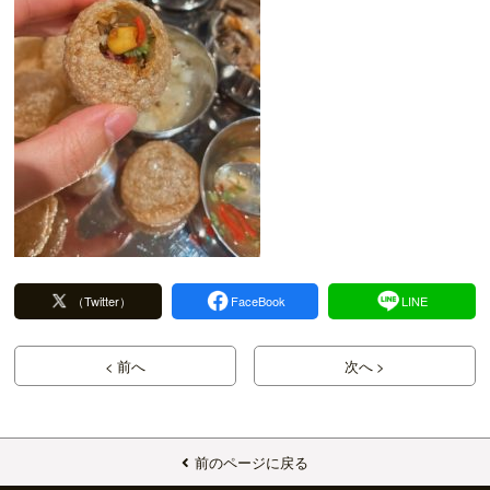
（Twitter）
FaceBook
LINE
< 前へ
次へ >
前のページに戻る