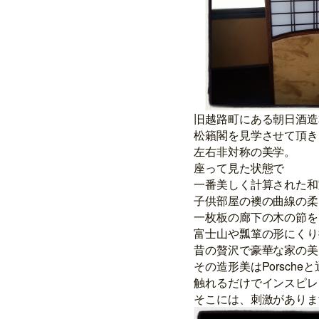
旧越路町にある朝日酒造
松籟閣を見学させて頂き
左右非対称の美学。
座って見た状態で
一番美しく計算された和
子供部屋の襖の曲線の柔
一枚板の廊下の木の節を
富士山や瓢箪の形にくり
昔の贅沢で豪華な家の美
その造形美はPorsch
触れるだけでインスピレ
そこには、刺激がありま