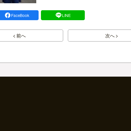
FaceBook
LINE
< 前へ
次へ >