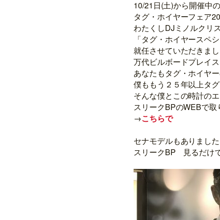
10/21日(土)から開催中
タグ・ホイヤーフェア20
わたくし
DJミノルクリ
「タグ・ホイヤースペシ
就任
させていただきまし
万代ビルボードプレイ
あなたもタグ・ホイヤー
僕ももう２５年以上タグ
そんな僕とこの時計のエ
スリークBPのWEBで
→
こちらで
セナモデルもありました
スリークBP 見るだけ