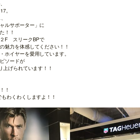
の、
17。
ス
、
ャルサポーター」
に
た！！
ス２F
スリークBP
で
の魅力を体感してください！！
・ホイヤーを愛用しています。
ピソードが
取り上げられています！！
！！
でもわくわくしますよ！！