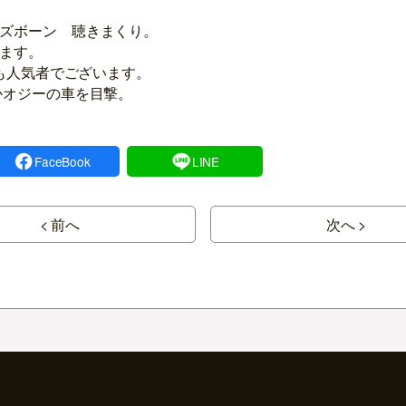
ズボーン 聴きまくり。
ます。
でも人気者でございます。
かオジーの車を目撃。
FaceBook
LINE
< 前へ
次へ >