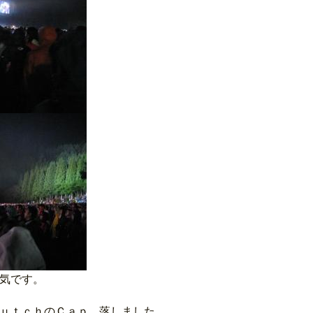
気です。
ｕｔｃｈのＣａｐ 落しました…。