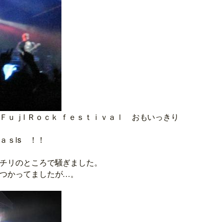
Ｆｕｊi Ｒｏｃｋ ｆｅｓｔｉｖａｌ おもいっきり
ａｓis ！！
チリのところで騒ぎました。
つかってましたが…。