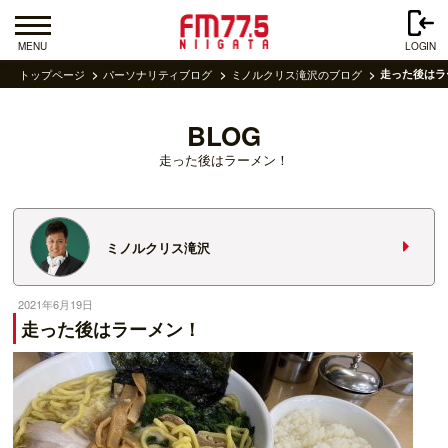
MENU
LOGIN
トップページ
パーソナリティブログ
ミノルクリス滝沢のブログ
走った後はラ
BLOG
走った後はラーメン！
ミノルクリス滝沢
2021年6月19日
走った後はラーメン！