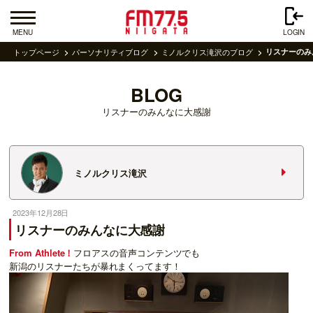
MENU
LOGIN
トップページ
パーソナリティブログ
ミノルクリス滝沢のブログ
リスナーのみ
BLOG
リスナーのみんなに大感謝
ミノルクリス滝沢
2023年12月28日
リスナーのみんなに大感謝
From Athlete！
フロアスの音声コンテンツでも
新潟のリスナーたちが暴れまくってます！