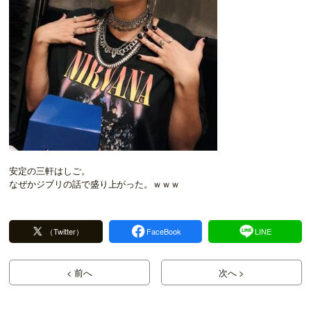
安定の三軒はしご。
なぜかジブリの話で盛り上がった。ｗｗｗ
（Twitter）
FaceBook
LINE
< 前へ
次へ >