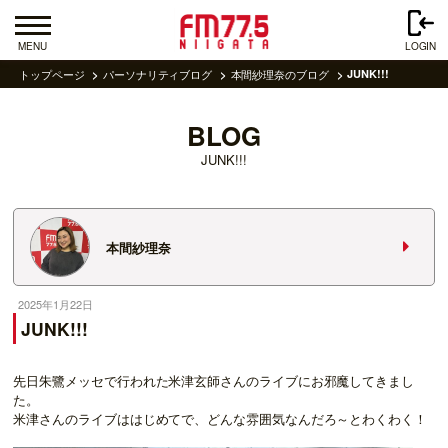
MENU
LOGIN
トップページ
パーソナリティブログ
本間紗理奈のブログ
JUNK!!!
BLOG
JUNK!!!
本間紗理奈
2025年1月22日
JUNK!!!
先日朱鷺メッセで行われた米津玄師さんのライブにお邪魔してきまし
た。
米津さんのライブははじめてで、どんな雰囲気なんだろ～とわくわく！