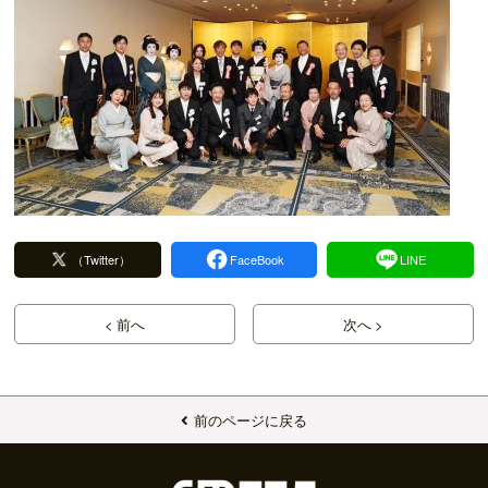
（Twitter）
FaceBook
LINE
< 前へ
次へ >
前のページに戻る