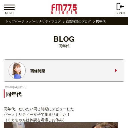
MENU
LOGIN
トップページ
パーソナリティブログ
西條詩菜のブログ
同年代
BLOG
同年代
西條詩菜
2026年4月25日
同年代
同年代、だいたい同じ時期にデビューした
パーソナリティー女子で集まりました！
（ミカちゃんは体調を考慮しお休み）