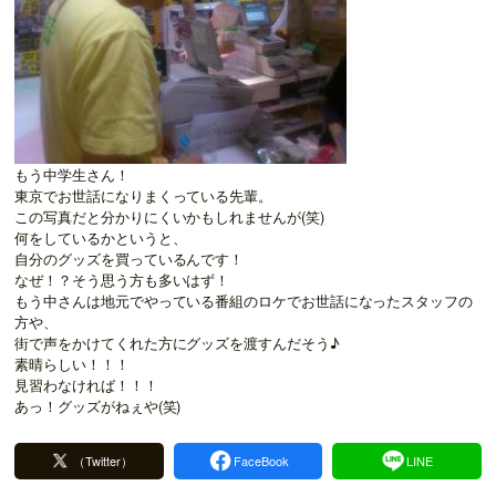
もう中学生さん！
東京でお世話になりまくっている先輩。
この写真だと分かりにくいかもしれませんが(笑)
何をしているかというと、
自分のグッズを買っているんです！
なぜ！？そう思う方も多いはず！
もう中さんは地元でやっている番組のロケでお世話になったスタッフの
方や、
街で声をかけてくれた方にグッズを渡すんだそう♪
素晴らしい！！！
見習わなければ！！！
あっ！グッズがねぇや(笑)
（Twitter）
FaceBook
LINE