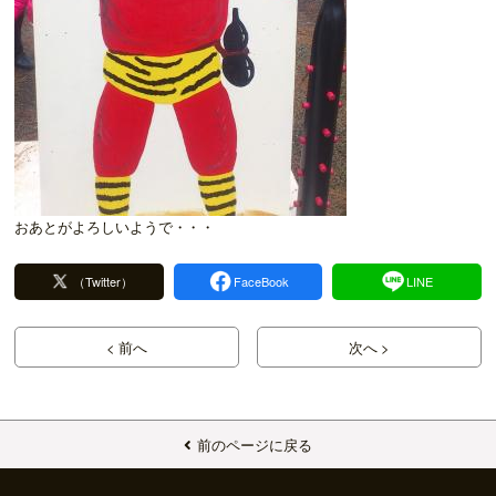
おあとがよろしいようで・・・
（Twitter）
FaceBook
LINE
< 前へ
次へ >
前のページに戻る