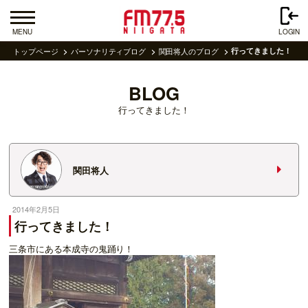
MENU
LOGIN
トップページ
パーソナリティブログ
関田将人のブログ
行ってきました！
BLOG
行ってきました！
関田将人
2014年2月5日
行ってきました！
三条市にある本成寺の鬼踊り！