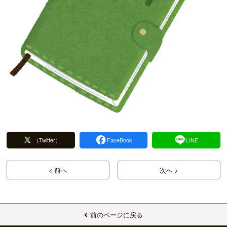
（Twitter）
FaceBook
LINE
< 前へ
次へ >
前のページに戻る