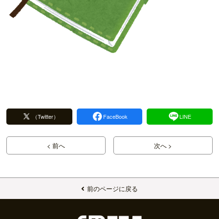
（Twitter）
FaceBook
LINE
< 前へ
次へ >
前のページに戻る