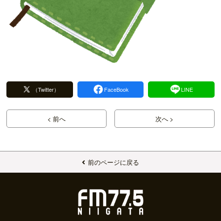
（Twitter）
FaceBook
LINE
< 前へ
次へ >
前のページに戻る