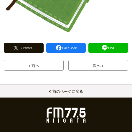
（Twitter）
FaceBook
LINE
< 前へ
次へ >
前のページに戻る