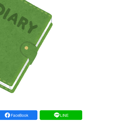
FaceBook
LINE