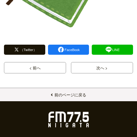
（Twitter）
FaceBook
LINE
< 前へ
次へ >
前のページに戻る