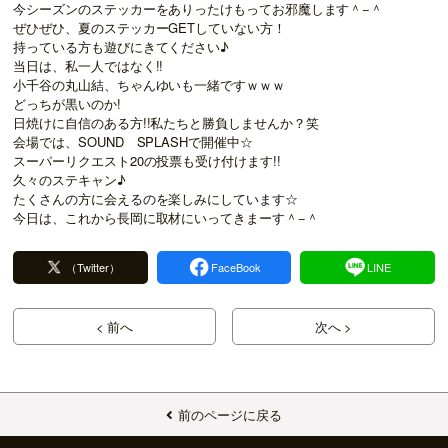
今シーズンのステッカーをありったけもってお邪魔します＾−＾
ぜひぜひ、夏のステッカーGETしていない方！
持っている方も遊びにきてください♪
当日は、私一人ではなく!!
小千谷の丸山結、ちゃんゆいも一緒ですｗｗｗ
どっちが黒いのか!
日焼けに自信のある方!!私たちと勝負しませんか？笑
会場では、SOUND SPLASHで開催中☆
スーパーリクエスト20の投票も受け付けます!!
久々のステキャン♪
たくさんの方に会えるのを楽しみにしています☆
今日は、これから長岡に取材にいってきまーす＾−＾
（Twitter）
FaceBook
LINE
< 前へ
次へ >
前のページに戻る