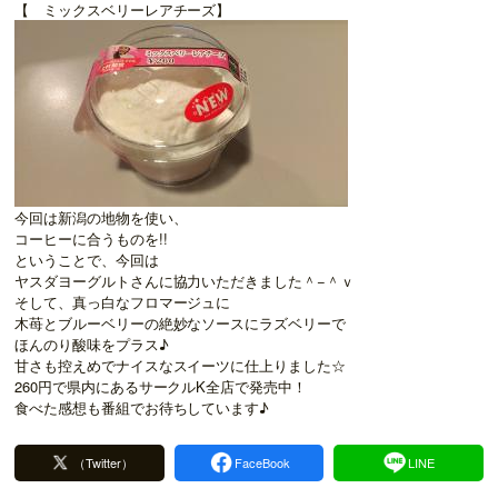
【 ミックスベリーレアチーズ】
今回は新潟の地物を使い、
コーヒーに合うものを!!
ということで、今回は
ヤスダヨーグルトさんに協力いただきました＾−＾ｖ
そして、真っ白なフロマージュに
木苺とブルーベリーの絶妙なソースにラズベリーで
ほんのり酸味をプラス♪
甘さも控えめでナイスなスイーツに仕上りました☆
260円で県内にあるサークルK全店で発売中！
食べた感想も番組でお待ちしています♪
（Twitter）
FaceBook
LINE