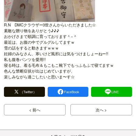
R.N DMCクラウザー3世さんからいただきました☆
素敵な贈り物をありがとう♪♪♪
おかげさまで順調に育っております＾−＾
最近は、お腹の中でグルグルしてますｗ
雪の話をすると動きますｗｗｗ
妊婦のみなさん、寒いけど風邪には気をつけましょーねー!!
私も腹巻パンツを愛用!!
寝る時は、着る毛布＆もこもこ靴下でもっふもふで寝てますｗ
色んな禁断症状が出はじめていますが、
楽しみながら過ごしたいと思いま〜す☆
（Twitter）
FaceBook
LINE
< 前へ
次へ >