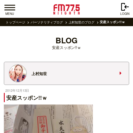
MENU
LOGIN
トップページ
パーソナリティブログ
上村知世のブログ
安産スッポン!!ｗ
BLOG
安産スッポン!!ｗ
上村知世
2012年12月13日
安産スッポン!!ｗ