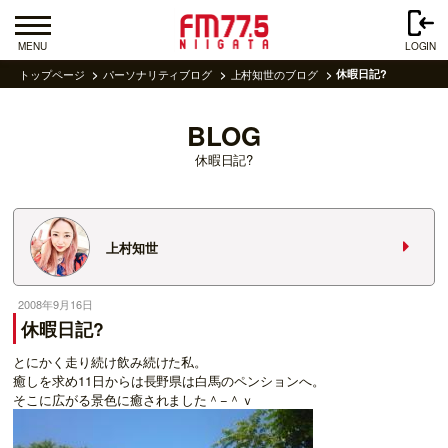
MENU
LOGIN
トップページ
パーソナリティブログ
上村知世のブログ
休暇日記?
BLOG
休暇日記?
上村知世
2008年9月16日
休暇日記?
とにかく走り続け飲み続けた私。
癒しを求め11日からは長野県は白馬のペンションへ。
そこに広がる景色に癒されました＾−＾ｖ