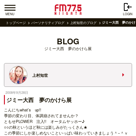
MENU
LOGIN
トップページ
パーソナリティブログ
上村知世のブログ
ジミー大西 夢のかけ
BLOG
ジミー大西 夢のかけら展
上村知世
2008年9月28日
ジミー大西 夢のかけら展
こんにちwhat’s up!!
季節の変わり目、体調崩されてませんか？
ともせPLOWER 注入!! オータムヤッホー♪
○○の秋というほど秋には楽しみがたっくさん★
この季節にしか楽しめないこといっぱい味わっていきましょう＾−＾ｖ