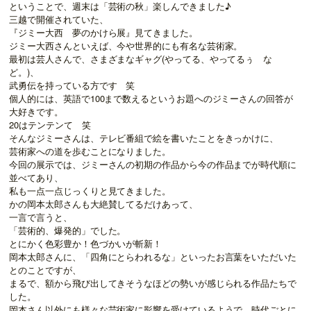
ということで、週末は「芸術の秋」楽しんできました♪
三越で開催されていた、
『ジミー大西 夢のかけら展』見てきました。
ジミー大西さんといえば、今や世界的にも有名な芸術家。
最初は芸人さんで、さまざまなギャグ(やってる、やってるぅ な
ど。)、
武勇伝を持っている方です 笑
個人的には、英語で100まで数えるというお題へのジミーさんの回答が
大好きです。
20はテンテンて 笑
そんなジミーさんは、テレビ番組で絵を書いたことをきっかけに、
芸術家への道を歩むことになりました。
今回の展示では、ジミーさんの初期の作品から今の作品までが時代順に
並べてあり、
私も一点一点じっくりと見てきました。
かの岡本太郎さんも大絶賛してるだけあって、
一言で言うと、
「芸術的、爆発的」でした。
とにかく色彩豊か！色づかいが斬新！
岡本太郎さんに、「四角にとらわれるな」といったお言葉をいただいた
とのことですが、
まるで、額から飛び出してきそうなほどの勢いが感じられる作品たちで
した。
岡本さん以外にも様々な芸術家に影響を受けているようで、時代ごとに