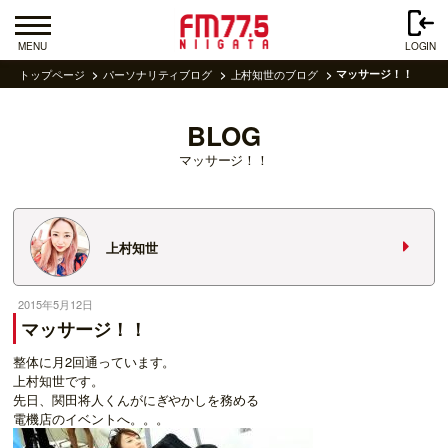
MENU
LOGIN
トップページ
パーソナリティブログ
上村知世のブログ
マッサージ！！
BLOG
マッサージ！！
上村知世
2015年5月12日
マッサージ！！
整体に月2回通っています。
上村知世です。
先日、関田将人くんがにぎやかしを務める
電機店のイベントへ。。。