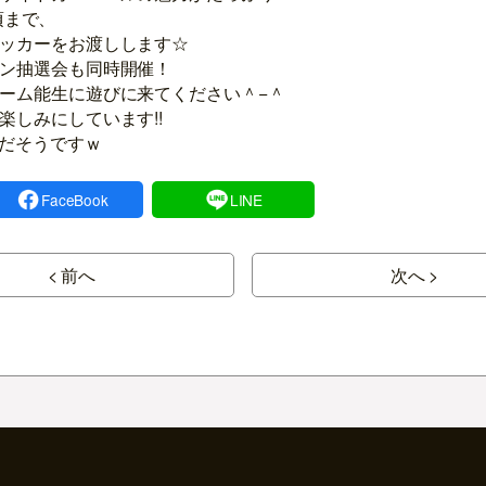
0頃まで、
ッカーをお渡しします☆
ン抽選会も同時開催！
ーム能生に遊びに来てください＾−＾
楽しみにしています!!
日だそうですｗ
FaceBook
LINE
< 前へ
次へ >