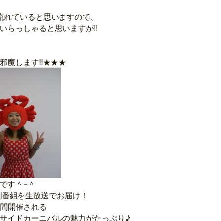
流れていると思いますので、
いらっしゃると思いますが!!
邪魔します!!★★★
です＾−＾
まで特別番組を生放送でお届け！
2日間開催される
サイドカーニバルの魅力がたっぷり♪