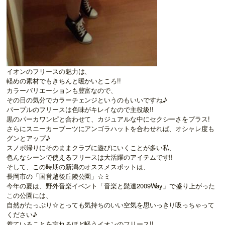
イオンのフリースの魅力は、
軽めの素材でもきちんと暖かいところ!!
カラーバリエーションも豊富なので、
その日の気分でカラーチェンジというのもいいですね♪
パープルのフリースは色味がキレイなので主役級!!
黒のパーカワンピと合わせて、カジュアルな中にセクシーさをプラス!
さらにスニーカーブーツにアンゴラハットを合わせれば、オシャレ度も
グンとアップ♪
スノボ帰りにそのままクラブに遊びにいくことが多い私、
色んなシーンで使えるフリースは大活躍のアイテムです!!
そして、この時期の新潟のオススメスポットは、
長岡市の「国営越後丘陵公園」☆ミ
今年の夏は、野外音楽イベント「音楽と髭達2009Way」で盛り上がった
この公園には、
自然がたっぷり☆とっても気持ちのいい空気を思いっきり吸っちゃって
ください♪
着ていることを忘れるほど軽うイオンのフリース!!