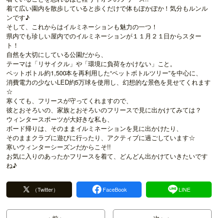
着て広い園内を散歩していると歩くだけで体もぽかぽか！気分もルンル
ンです♪
そして、これからはイルミネーションも魅力の一つ！
県内でも珍しい屋内でのイルミネーションが１１月２１日からスター
ト！
自然を大切にしている公園だから、
テーマは「リサイクル」や「環境に負荷をかけない」こと。
ペットボトル約1,500本を再利用した“ペットボトルツリー”を中心に、
消費電力の少ないLED約5万球を使用し、幻想的な景色を見せてくれます
☆
寒くても、フリースが守ってくれますので、
彼とおそろいの、家族とおそろいのフリースで見に出かけてみては？
ウィンタースポーツが大好きな私も、
ボード帰りは、そのままイルミネーションを見に出かけたり、
そのままクラブに遊びに行ったり、アクティブに過ごしています☆
寒いウィンターシーズンだからこそ!!
お気に入りのあったかフリースを着て、どんどん出かけていきたいです
ね♪
（Twitter）
FaceBook
LINE