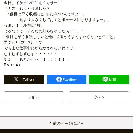
今日、イケメンロン毛ミキサーに
「ナス、もうとりました？
1個目は早く収穫したほうがいいんですよー。
あまり大きくしておくとボケナスになりますよー。」
うまい！！座布団1枚。
じゃなくて、そんなの知らなかったぁー：。：
1個目を早く収穫しないと他に栄養がうまくまわらないとのこと。
早くとりに行きたくて、
でもまだ仕事中だからかえれないわけで、
むずむずむずむず・・・・・・
あぁー、もどかしぃー！！！！！！！
PM3：40
（Twitter）
FaceBook
LINE
< 前へ
次へ >
前のページに戻る