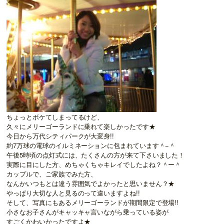
ちょっとボケてしまってるけど、
久々にメリーゴーランドに乗れて楽しかったです★
今日から万代シティパークが大変身!!
約7万球の電球のイルミネーションに包まれています＾−＾
午後5時頃の点灯式には、たくさんの方が来て下さいました！
実際に目にした方、めちゃくちゃキレイでしたよね？＾ー＾
カップルで、ご家族でみた方、
なんかいつもとは違う雰囲気でよかったと思いません？★
やっぱり大切な人と見るのって違いますよね!!
そして、写真にもあるメリーゴーランドが期間限定で登場!!
小さなお子さんがキャッキャ言いながら乗っている姿が
すごくかわいかったですよ★