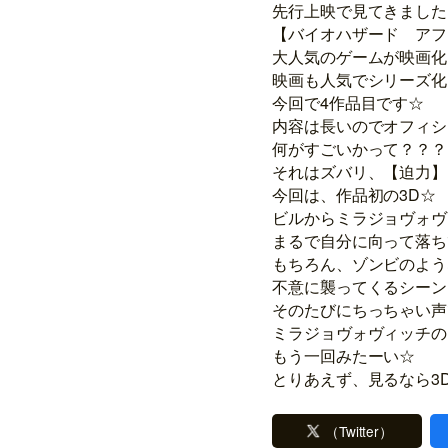
先行上映で見てきました!!
【バイオハザード アフ
大人気のゲームが映画化
映画も人気でシリーズ化!
今回で4作品目です☆
内容は長いのでオフィシャ
何がすごいかって？？？
それはズバリ、【迫力】
今回は、作品初の3D☆
ビルからミラジョヴォヴ
まるで自分に向って落ち
もちろん、ゾンビのよう
不意に襲ってくるシーン
そのたびにちっちゃい声
ミラジョヴォヴィッチの
もう一回みたーい☆
とりあえず、見るなら3D
（Twitter）