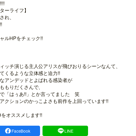
!!
ターライフ】
され、
!
ルHPをチェック!!
ィッチ演じる主人公アリスが飛びおりるシーンなんて、
てくるような立体感と迫力!!
なアンデッドとよばれる感染者が
ももりだくさんで、
で「はぅあ!!」とか言ってました 笑
アクションのかっこよさも前作を上回っています!!
をオススメします!!
FaceBook
LINE