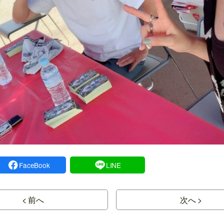
FaceBook
LINE
< 前へ
次へ >