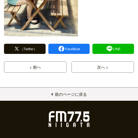
（Twitter）
FaceBook
LINE
< 前へ
次へ >
前のページに戻る