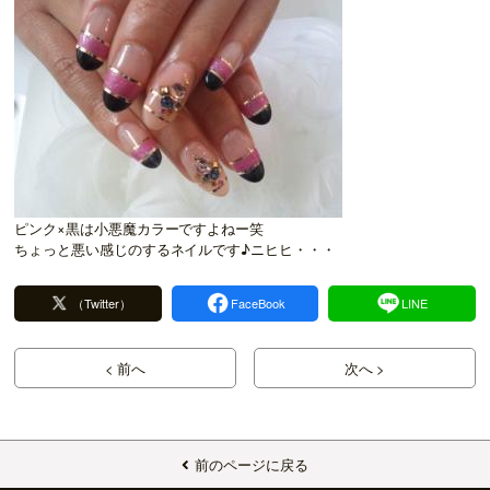
ピンク×黒は小悪魔カラーですよねー笑
ちょっと悪い感じのするネイルです♪ニヒヒ・・・
（Twitter）
FaceBook
LINE
< 前へ
次へ >
前のページに戻る