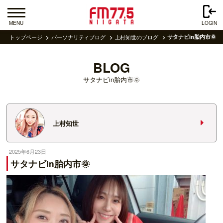
MENU
LOGIN
トップページ
パーソナリティブログ
上村知世のブログ
サタナビin胎内市🌞
BLOG
サタナビin胎内市🌞
上村知世
2025年6月23日
サタナビin胎内市🌞