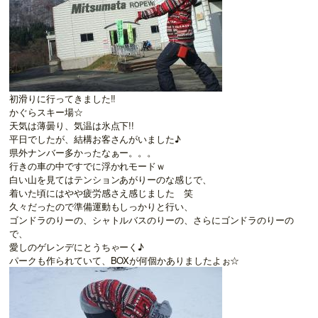
初滑りに行ってきました!!
かぐらスキー場☆
天気は薄曇り、気温は氷点下!!
平日でしたが、結構お客さんがいました♪
県外ナンバー多かったなぁー。。。
行きの車の中ですでに浮かれモードｗ
白い山を見てはテンションあがりーのな感じで、
着いた頃にはやや疲労感さえ感じました 笑
久々だったので準備運動もしっかりと行い、
ゴンドラのりーの、シャトルバスのりーの、さらにゴンドラのりーの
で、
愛しのゲレンデにとうちゃーく♪
パークも作られていて、BOXが何個かありましたよぉ☆