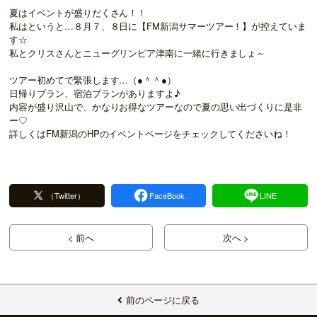
夏はイベントが盛りだくさん！！
私はというと…８月７、８日に【
FM新潟サマーツアー！
】が控えていま
す☆
私とクリスさんとニューグリンピア津南に一緒に行きましょ～
ツアー初めてで緊張します…（●＾＾●）
日帰りプラン、宿泊プランがありますよ♪
内容が盛り沢山で、かなりお得なツアーなので夏の思い出づくりに是非
ー♡
詳しくはFM新潟のHPのイベントページをチェックしてくださいね！
（Twitter）
FaceBook
LINE
< 前へ
次へ >
前のページに戻る