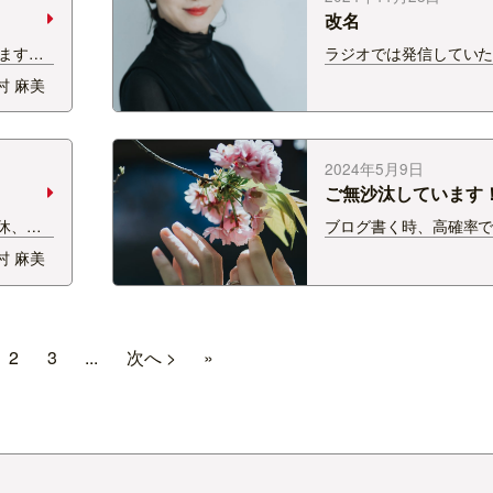
ナーさんと お話で…
改名
います。
ラジオでは発信していたの
した
月から「木村あさみ」改
村 麻美
ことで
麻美』として 活動させ
たいと思
います。 娘が6月に産
と変化、
をつけるにあたって す
8…
間がかかりました。 つ
2024年5月9日
しかったし、 …
ご無沙汰しています
休、育
ブログ書く時、高確率で
っという
. 皆様お元気ですか？
村 麻美
す。 昨
す(・∀・) ええっと、只
ように
入るところです！ もう
だきま
かね〜いつになるかな〜
た！（待
に会えるのが楽しみです♪
2
3
...
次へ >
»
りと…