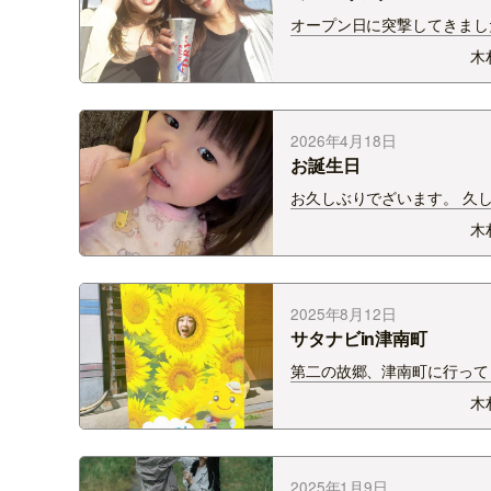
オープン日に突撃してきまし
近のブームは昼のみ。 背徳
木
感が大好き💕 出来れば12時
で20時就寝！ 最高な人生で
笑 …よしっ！お迎え行ってこ
🏃‍♀️💨
2026年4月18日
お誕生日
お久しぶりでざいます。 久
から何を書こうかなって迷い
木
が 私ごとですが先日誕生日
した！ 今年は今まで以上に
年だと 思っています！！！ 
自分が楽しい！と思うことに
2025年8月12日
ンジしていけたら…
サタナビin津南町
第二の故郷、津南町に行って
た！ 改めまして、8月9日は
木
in津南町 来て下さった皆さん
て下さった皆さんありがとう
ました！ 会場のニュー・グ
ア津南さんには とっても綺
2025年1月9日