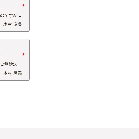
2021年08月
2021年07月
ですが 10
め、 『木村
2021年06月
木村 麻美
ていただいて
2021年04月
まれて、名前
2020年12月
ごく悩み、時
ける理由が欲
2020年08月
！
2020年06月
ご無沙汰ww
2020年03月
産休中の木村で
木村 麻美
2020年02月
今、38週に
2020年01月
いよいよです
 ベビちゃん
2019年12月
 . 私はゆる
2019年11月
2019年10月
2019年09月
2019年08月
2019年07月