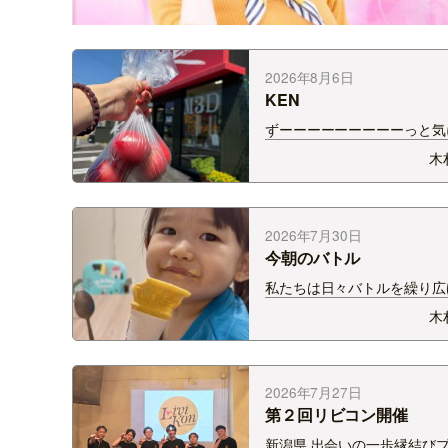
2026年8月6日
KEN
ずーーーーーーーーーっと気
ていた美容室 先日行ってき
木
結論、とぅるんとぅるんに
縮毛矯正とカラーを同時にや
れるお店はそう多くはないか
貴重！ 縮毛矯正界隈の皆さ
2026年7月30日
ってくれ…
今朝のバトル
私たちは日々バトルを繰り広
る… 今朝は、6時45分に起
木
起きできたので、ご機嫌でア
マンの動画を鑑賞。 日課の
ヨーグルトを食べてフォロー
ミルクを2ぶんの１飲み干し 
2026年7月27日
ん完了…
第２回リビコン開催
新潟県 出会いの一歩縁結び