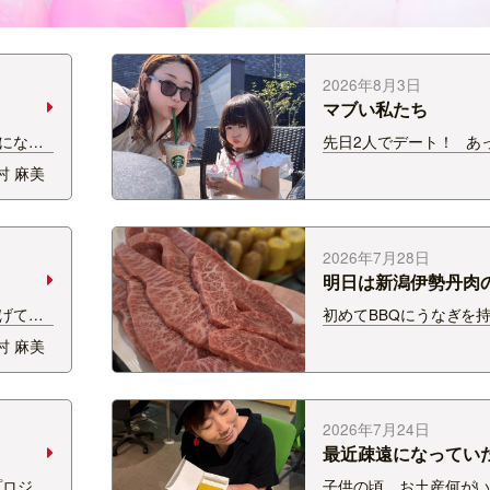
2026年8月3日
マブい私たち
になっ
先日2人でデート！ あ
ました。
中、どうしてもテラス
村 麻美
！！！
われたので 暖まったお
ってく
お洒落な飲み物を楽し
ら本当
テラス席のお庭には、
んはわか
が沢山あるんです…
2026年7月28日
明日は新潟伊勢丹肉
げてい
初めてBBQにうなぎを
床！ 早
た！ 大盛り上がりでし
村 麻美
ンパン
BBQでヒーローになりた
バナナと
はお肉とうなぎだね笑 
アップ
肉用のお肉は新潟伊勢
朝ごは
ます！ 動画…
2026年7月24日
最近疎遠になってい
羊羹
プロジェ
子供の頃、お土産何が