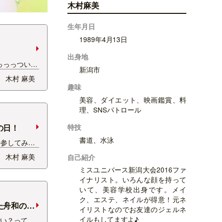
木村麻美
生年月日
1989年4月13日
出身地
っっっつい
新潟市
席がいいと誘
木村 麻美
洒落な椅子で
趣味
みました！
美容、ダイエット、映画鑑賞、料
丸い可愛い石
理、SNSパトロール
の日！
特技
書道、水泳
持参してみ
たーーー！
木村 麻美
自己紹介
い方！ 正解
ミスユニバース新潟大会2016ファ
うなぎと焼
イナリスト。いろんな顔を持って
丹で購入でき
いて、美容学校出身です。メイ
ク、エステ、ネイルが得意！元ネ
た舟和の芋
イリストなのでお友達のジェルネ
イルもしてますよ♪
いい？って聞