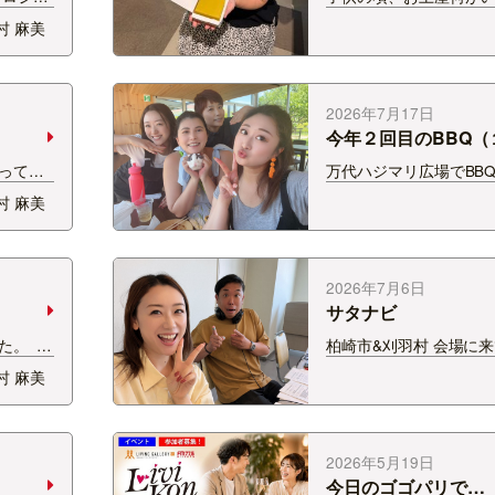
nts
かれたら 芋羊羹たくさ
村 麻美
ジュアルパ
て！と答えていました。
Largo
羊羹が大好物だったんで
た！
ってきてもらうと何本
した笑 今日、村井さん
2026年7月17日
今年２回目のBBQ（
真はありません笑）
っても
万代ハジマリ広場でBBQ
ンの高級
屋内で冷暖房完備の中、
村 麻美
高級車
るだなんてー！ しかも
親を越え
ココいいね！ 家族で行
買いに
みできていいところ無い
輪…
れたので、早速お友達
2026年7月6日
（…
サタナビ
した。
柏崎市&刈羽村 会場に
回織姫と
た皆さん、 メッセージ
村 麻美
った今
皆さん 本当にありがと
しか会え
た！！ 今回はシーユー
？
村博和さんと放送させ
したが どうでしたか？
2026年5月19日
今日のゴゴパリで…