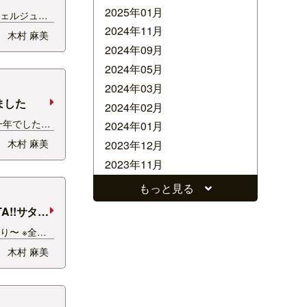
2025年01月
シェルジュの
演いただきま
2024年11月
木村 麻美
TAでは30代限
2024年09月
ティー「リビ
2024年05月
中です✍️‼️
ので コスパ
2024年03月
ました
2024年02月
一年でした。
2024年01月
ンジさせてい
木村 麻美
2023年12月
見ることがで
2023年11月
の限界を越え
マくいきます
2023年10月
もっと見る
話になった 関
2023年09月
ATA!!サタナ
2023年08月
り〜 ※全体
2023年07月
っていませ
木村 麻美
2023年06月
いなたんと上
 桜が咲き始
2023年05月
沢山の人が遊
2022年11月
会えないリス