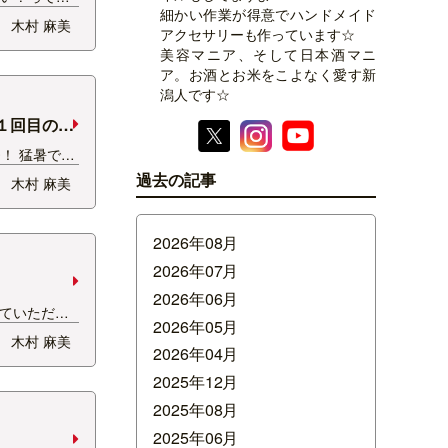
細かい作業が得意でハンドメイド
ん買ってき
木村 麻美
アクセサリーも作っています☆
 舟和の芋
美容マニア、そして日本酒マニ
すよね。 買
ア。お酒とお米をこよなく愛す新
も食べていま
潟人です☆
からお裾…
１回目の写
！ 猛暑でも
BBQができ
過去の記事
木村 麻美
、お洒落だし
けて持ち込
ー？ と聞か
2026年08月
に紹介した！
2026年07月
2026年06月
来ていただい
2026年05月
送ってくれた
木村 麻美
うございまし
2026年04月
ス雷音から 中
2025年12月
ていただきま
2025年08月
？ リ…
2025年06月