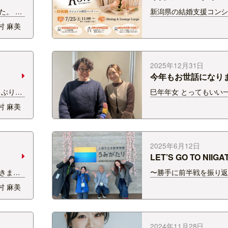
た。 最
新潟県の結婚支援コン
感と贅沢
佐藤ユウキさんにご出
村 麻美
スタート
した💍 現在FM-NIIGA
しょ？笑
定カジュアル婚活パー
よ！👧
コン」の参加申し込み受付
一度に沢山の方と会える
2025年12月31日
もタ…
今年もお世話になり
しぶりだ
巳年年女 とってもいい
ました
いろんなことにチャレ
村 麻美
を迎えま
ただけて 新しい世界を
踏ん張る
きました。 来年は自分
そして、
ていきます！ 何事もウ
 チャレ
ように🐴 今年一番お世
2025年6月12日
田さんとのショ…
LET’S GO TO NIIG
ビ‼︎
きまし
〜勝手に前半戦を振り返
サタナビ
的にはまだ前半戦終わ
村 麻美
、 聞い
ん！ まずは4月5日 し
ござい
越市にお邪魔しました♪
リーンピ
めの上越市のサタナビ 
麗なユリ
びにきてくれて いつも
2024年11月28日