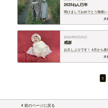
が！ いい香り…
2025ねん巳年
明けましておめでとう御座
とっても遅くなってしまいま
木
🙏🏻 . 今年は年女🐍という
実(巳)になる1年にしていき
います💚 去年は出産に育児
試練、喜び 沢山の”初めて&#
2024年9月25日
感謝
お久しぶりです！ 4月から産
休と休ませていただいて あ
木
間に10月になろうとしていま
日ゴゴパリでも発表があった
10月1日から復帰させていた
す！！ お待たせいたしまし
1
ってた？笑） …
前のページに戻る