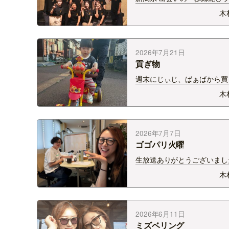
クト リビングギャラリーprese
木
Livi Kon ～ 30代限定のカ
ーティー in Dining＆Lounge 
が７月２５日に開催されまし
&nbsp…
2026年7月21日
貢ぎ物
週末にじぃじ、ばぁばから買
らった貢ぎ物 「アンパンマ
木
三輪車」 二歳にしてすでに
を乗りこなすとは… すでに
ました笑 じぃじに「三輪車
行く？」と朝聞かれ、 「三
2026年7月7日
ゴゴパリ火曜
生放送ありがとうございま
今日は七夕ですね！ 1年に1
木
彦星が会える日。 待ちに待
日。 愛する人と1年に1回
なかったら どう過ごすかな
ん〜〜 私は飲…
2026年6月11日
ミズベリング