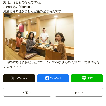
気付かれるものなんですね。
これはその別version。
お酒とお料理を楽しんだ後の記念写真です。
一番右の方は後姿だったので、これでみなさんの”だれ？”って疑問もな
くなった？？
（Twitter）
FaceBook
LINE
< 前へ
次へ >